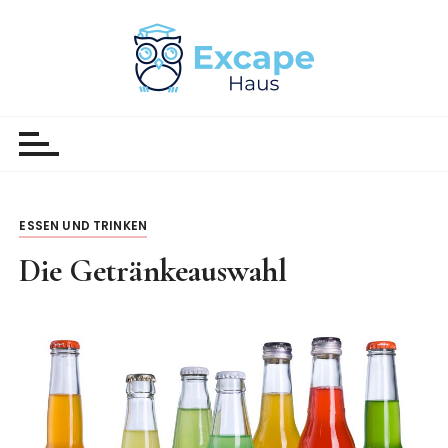
Z
u
m
I
Excape Haus
Weltnachrichten
n
h
a
l
t
ESSEN UND TRINKEN
s
p
Die Getränkeauswahl
r
i
n
g
e
n