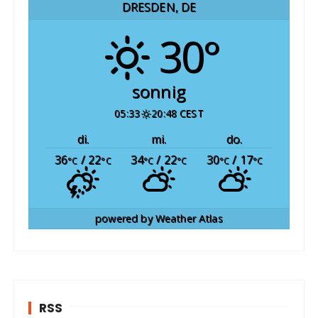
DRESDEN, DE
30°
sonnig
05:33
20:48 CEST
di.
mi.
do.
36
/ 22
34
/ 22
30
/ 17
°C
°C
°C
°C
°C
°C
powered by
Weather Atlas
RSS