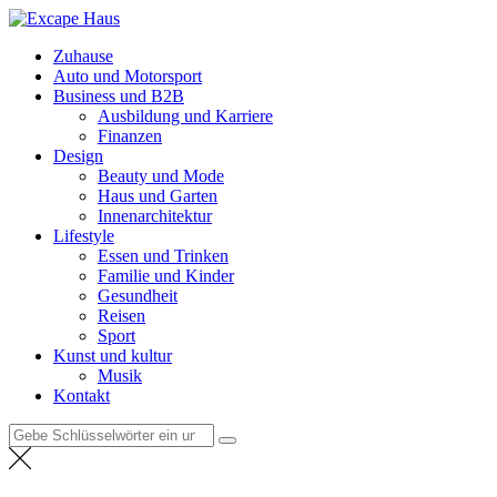
Zum
Excape Haus
Inhalt
Weltnachrichten
Zuhause
springen
Auto und Motorsport
Business und B2B
Ausbildung und Karriere
Finanzen
Design
Beauty und Mode
Haus und Garten
Innenarchitektur
Lifestyle
Essen und Trinken
Familie und Kinder
Gesundheit
Reisen
Sport
Kunst und kultur
Musik
Kontakt
Suche
nach: