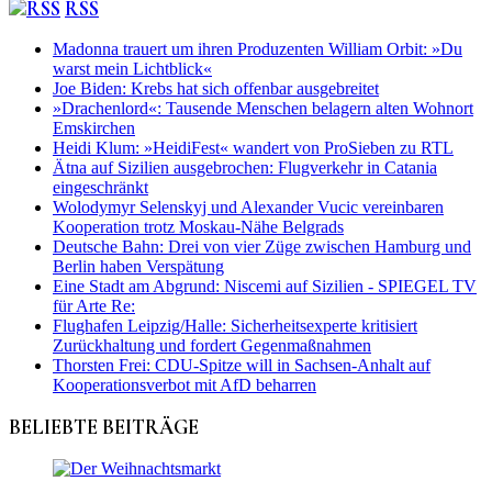
RSS
Madonna trauert um ihren Produzenten William Orbit: »Du
warst mein Lichtblick«
Joe Biden: Krebs hat sich offenbar ausgebreitet
»Drachenlord«: Tausende Menschen belagern alten Wohnort
Emskirchen
Heidi Klum: »HeidiFest« wandert von ProSieben zu RTL
Ätna auf Sizilien ausgebrochen: Flugverkehr in Catania
eingeschränkt
Wolodymyr Selenskyj und Alexander Vucic vereinbaren
Kooperation trotz Moskau-Nähe Belgrads
Deutsche Bahn: Drei von vier Züge zwischen Hamburg und
Berlin haben Verspätung
Eine Stadt am Abgrund: Niscemi auf Sizilien - SPIEGEL TV
für Arte Re:
Flughafen Leipzig/Halle: Sicherheitsexperte kritisiert
Zurückhaltung und fordert Gegenmaßnahmen
Thorsten Frei: CDU-Spitze will in Sachsen-Anhalt auf
Kooperationsverbot mit AfD beharren
BELIEBTE BEITRÄGE