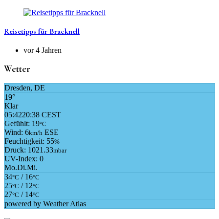
Reisetipps für Bracknell
vor 4 Jahren
Wetter
Dresden, DE
19°
Klar
05:42
20:38 CEST
Gefühlt: 19
°C
Wind: 6
ESE
km/h
Feuchtigkeit: 55
%
Druck: 1021.33
mbar
UV-Index: 0
Mo.
Di.
Mi.
34
/ 16
°C
°C
25
/ 12
°C
°C
27
/ 14
°C
°C
powered by
Weather Atlas